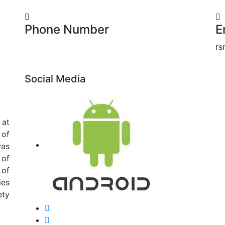
Phone Number
E
rs
Social Media
 at
 of
as
 of
 of
ies
ety