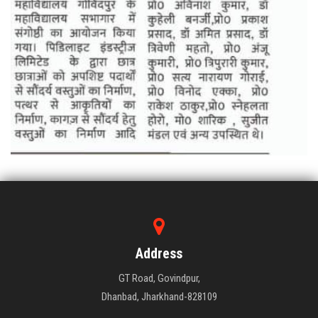
Address
GT Road, Govindpur,
Dhanbad, Jharkhand-828109