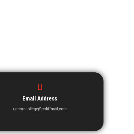
Email Address
rsmorecollege@rediffmail.com