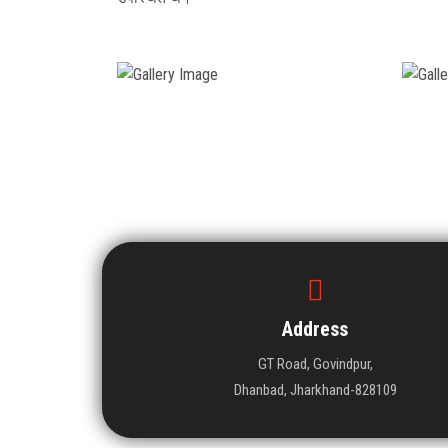
Address
GT Road, Govindpur,
Dhanbad, Jharkhand-828109