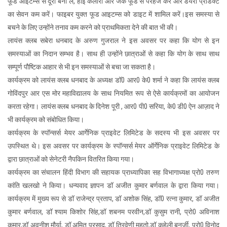
फूड आइटम्स से दूरी बना लें, हाई कैलोरी और जंक फूड से परहेज करें और डेयरी प्रोडक्ट
का सेवन कम करें। फाइबर युक्त फूड आइटम्स को डाइट में शामिल करें।इस समस्या से
बचने के लिए उन्होंने तनाव कम करने को प्राथमिकता देने की बात भी की।
लायंस क्लब सबेरा धनबाद के अरुण गुजराल ने इस अवसर पर कहा कि योग से इन
समस्याओं का निदान सम्भव है। साथ ही उन्होंने छात्राओं से कहा कि योग के साथ साथ
सम्पूर्ण पौष्टिक आहार से भी इन समस्याओं से बचा जा सकता है।
कार्यक्रम को लायंस क्लब धनबाद के अध्यक्ष डॉ0 आर0 के0 शर्मा ने कहा कि लायंस क्लब
गोविंदपुर आर एस मोर महाविद्यालय के साथ नियमित रूप से ऐसे कार्यक्रमों का आयोजन
करता रहेगा। लायंस क्लब धनबाद के दिनेश पूरी , आर0 पी0 सरिया, के0 डी0 ऐन आज़ाद ने
भी कार्यक्रम को संबोधित किया।
कार्यक्रम के स्पॉन्सर्स मेयर आर्गेनिक प्राइवेट लिमिटेड के सदस्य भी इस अवसर पर
उपस्थित थे। इस अवसर पर कार्यक्रम के स्पॉन्सर्स मेयर ऑर्गेनिक प्राइवेट लिमिटेड के
द्वारा छात्राओं को सेनेटरी नैपकिन वितरित किया गया।
कार्यक्रम का संचालन हिंदी विभाग की सहायक प्राध्यापिका सह विभागाध्यक्ष प्रो0 तरुण
कांति खलखो ने किया। धन्यवाद ज्ञापन डॉ अजीत कुमार बर्णवाल के द्वारा किया गया।
कार्यक्रम में मुख्य रूप से डॉ राजेन्द्र प्रताप, डॉ अशोक सिंह, डॉ0 रत्ना कुमार, डॉ अजीत
कुमार बर्णवाल, डॉ श्याम किशोर सिंह,डॉ शबनम परवीन,डॉ कुसुम रानी, प्रो0 अविनाश
कुमार,डॉ अवनीश मौर्या, डॉ अमित प्रसाद, डॉ त्रिवेणी महतो,डॉ कुहेली बनर्जी, प्रो0 विनोद